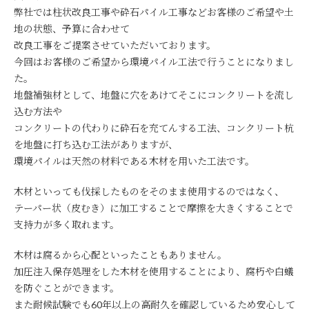
弊社では柱状改良工事や砕石パイル工事などお客様のご希望や土
地の状態、予算に合わせて
改良工事をご提案させていただいております。
今回はお客様のご希望から環境パイル工法で行うことになりまし
た。
地盤補強材として、地盤に穴をあけてそこにコンクリートを流し
込む方法や
コンクリートの代わりに砕石を充てんする工法、コンクリート杭
を地盤に打ち込む工法がありますが、
環境パイルは天然の材料である木材を用いた工法です。
木材といっても伐採したものをそのまま使用するのではなく、
テーパー状（皮むき）に加工することで摩擦を大きくすることで
支持力が多く取れます。
木材は腐るから心配といったこともありません。
加圧注入保存処理をした木材を使用することにより、腐朽や白蟻
を防ぐことができます。
また耐候試験でも60年以上の高耐久を確認しているため安心して