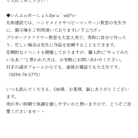
り入れてみて下さい！
◆いんふぉめーしょん((w´ω｀w))ﾃﾚｯ
丸和建設では、ハンドメイドやベビーマッサージ教室の先生方
に、展示場をご利用頂いております(ノ∇≦*)ポッ
プリザーブドフラワー教室も大変人気で、実際に自分で作った
り、忙しい場合は先生に作品を依頼することもできます。
定期的なイベントも開催しておりますが、個人的に”やってみた
いなあ！”と思われた方は、お気軽にお問い合わせください。
ＨＰの請求フォームからでも、直接お電話でも大丈夫です。
（
0296-76-2771
）
いつも読んでくださる、OB様、お客様、誠にありがとうござい
ます。
雨が多い時期で体調を崩しやすいかと思いますので、どうぞご自
愛くださいませ＾＾