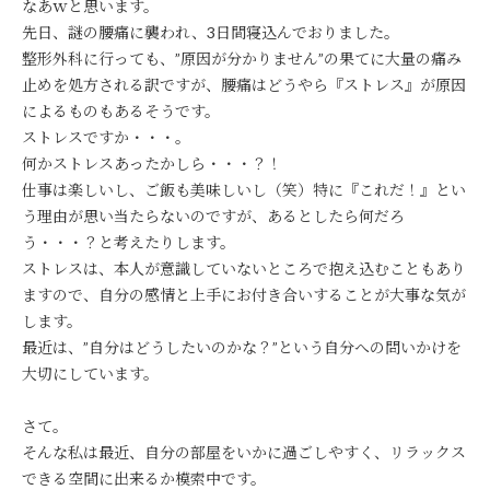
なあｗと思います。
先日、謎の腰痛に襲われ、3日間寝込んでおりました。
整形外科に行っても、”原因が分かりません”の果てに大量の痛み
止めを処方される訳ですが、腰痛はどうやら『ストレス』が原因
によるものもあるそうです。
ストレスですか・・・。
何かストレスあったかしら・・・？！
仕事は楽しいし、ご飯も美味しいし（笑）特に『これだ！』とい
う理由が思い当たらないのですが、あるとしたら何だろ
う・・・？と考えたりします。
ストレスは、本人が意識していないところで抱え込むこともあり
ますので、自分の感情と上手にお付き合いすることが大事な気が
します。
最近は、”自分はどうしたいのかな？”という自分への問いかけを
大切にしています。
さて。
そんな私は最近、自分の部屋をいかに過ごしやすく、リラックス
できる空間に出来るか模索中です。