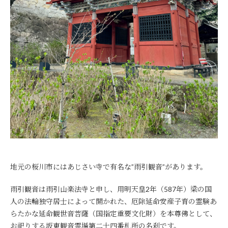
地元の桜川市にはあじさい寺で有名な”雨引観音”があります。
雨引観音は雨引山楽法寺と申し、用明天皇2年（587年）梁の国
人の法輪独守居士によって開かれた、厄除延命安産子育の霊験あ
らたかな延命観世音菩薩（国指定重要文化財）を本尊佛として、
お祀りする坂東観音霊場第二十四番札所の名刹です。